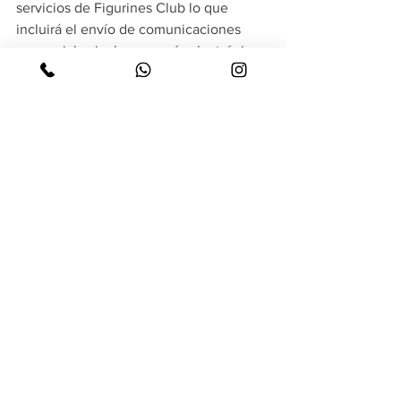
servicios de Figurines Club lo que 
incluirá el envío de comunicaciones 
comerciales incluso por vía electrónica. 
Si lo desean, pueden hacer uso en 
cualquier momento de sus derechos de 
acceso, rectificación, oposición y 
cancelación de sus datos escribiendo al 
responsable del tratamiento a la 
dirección de correo electrónico que se 
indica a continuación: 
figurinesclub@gmail.com
15.Ley aplicable y tribunales competentes
La ley aplicable al presente concurso 
promocional es la ley dominicana, y los 
juzgados competentes para conocer de 
cualquier conflicto o controversia son 
los Juzgados de la ciudad de Santiago.